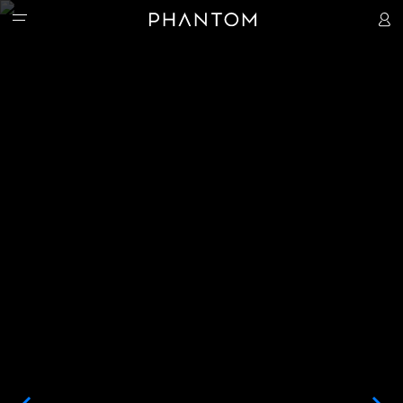
PHANTOM
ACCESSOIRES
PHANTOM V Fold2 5G
PHANTOM V Flip2 5G
PHANTOM V 
MAGASIN
Watch 1
Handheld PTZ
Hipods-H3
ASSISTANCE
COMMUNAUTÉ
Activité
T-Spot
HiOS