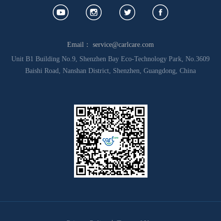
Email： service@carlcare.com
Unit B1 Building No.9, Shenzhen Bay Eco-Technology Park, No.3609
Baishi Road, Nanshan District, Shenzhen, Guangdong, China