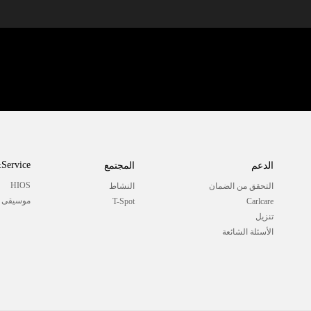
Service
الدعم
المجتمع
HIOS
التحقق من الضمان
النشاط
موسيقى Boomplay
T-Spot
Carlcare
تنزيل
الأسئلة الشائعة