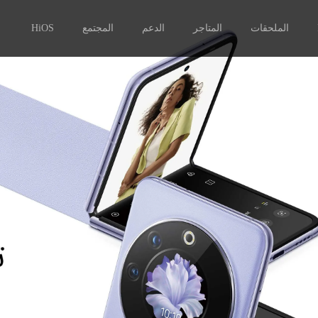
الملحقات
المتاجر
الدعم
المجتمع
HiOS
النشاط
PHANTOM X
Hipods-H3
T-
PHANTOM V Flip
Handheld PTZ
PHANTOM V Fold2 5G
Watch 1
Spot