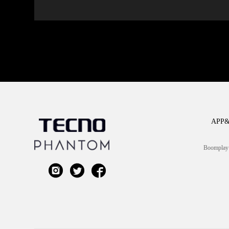
APP&


