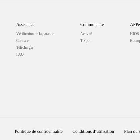
Assistance
Communauté
APP&
Vérification de la garantie
Activité
HIOS
Carlcare
T-Spot
Boomp
Télécharger
FAQ
Politique de confidentialité
Conditions d’utilisation
Plan du s