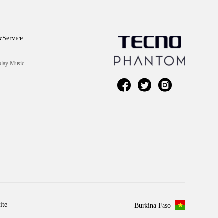
Service
lay Music



ite
Burkina Faso