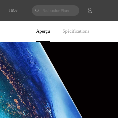
HiOS
Aperçu
Spécifications
 Pro
PHANTOM X2
PHANTOM X